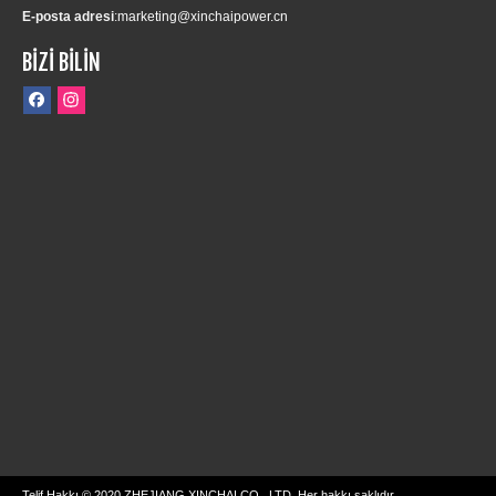
E-posta adresi
:
marketing@xinchaipower.cn
BİZİ BİLİN
Telif Hakkı © 2020 ZHEJIANG XINCHAI CO., LTD. Her hakkı saklıdır.