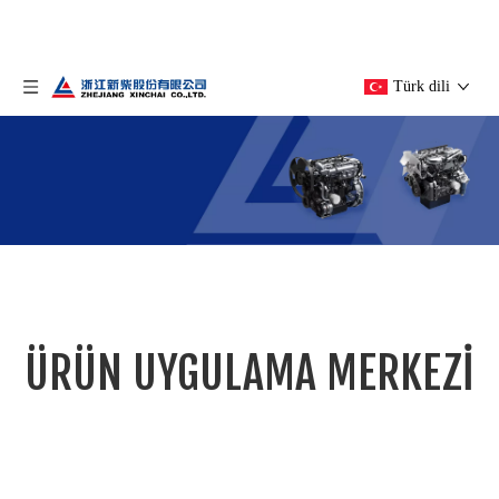
Türk dili
ÜRÜNLER MERKEZİ
ÜRÜN UYGULAMA MERKEZİ
geçerli yer:
Ev
»
Ürün Merkezi
»
İNŞAAT MAKİNELERİ