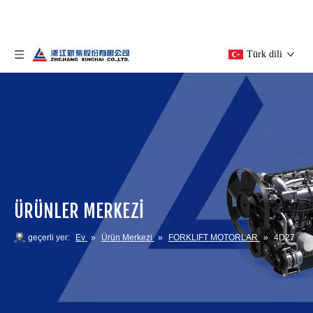
Türk dili
ÜRÜNLER MERKEZİ
geçerli yer:
Ev
»
Ürün Merkezi
»
FORKLIFT MOTORLAR
»
4D27